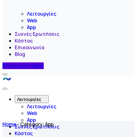
Λειτουργίες
Web
App
Συχνές Ερωτήσεις
Κόστος
Επικοινωνία
Blog
Κλείσε ραντεβού
Menu
Like
A
Close
Flow
Menu
Λειτουργίες
Λειτουργίες
Web
App
Home
-
Category:
App
Συχνές Ερωτήσεις
Κόστος