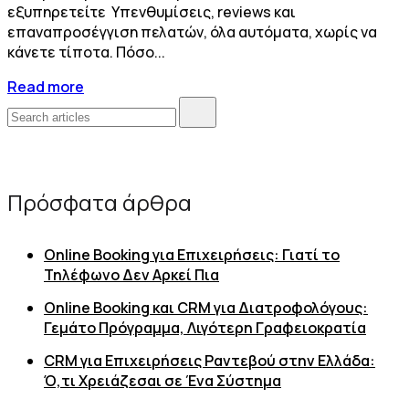
εξυπηρετείτε Υπενθυμίσεις, reviews και
επαναπροσέγγιση πελατών, όλα αυτόματα, χωρίς να
κάνετε τίποτα. Πόσο...
Read more
Πρόσφατα άρθρα
Online Booking για Επιχειρήσεις: Γιατί το
Τηλέφωνο Δεν Αρκεί Πια
Online Booking και CRM για Διατροφολόγους:
Γεμάτο Πρόγραμμα, Λιγότερη Γραφειοκρατία
CRM για Επιχειρήσεις Ραντεβού στην Ελλάδα:
Ό,τι Χρειάζεσαι σε Ένα Σύστημα