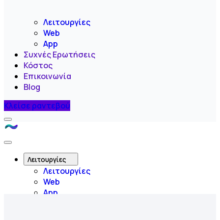
Λειτουργίες
Web
App
Συχνές Ερωτήσεις
Κόστος
Επικοινωνία
Blog
Κλείσε ραντεβού
Menu
Like
A
Close
Flow
Menu
Λειτουργίες
Λειτουργίες
Web
App
Συχνές Ερωτήσεις
Κόστος